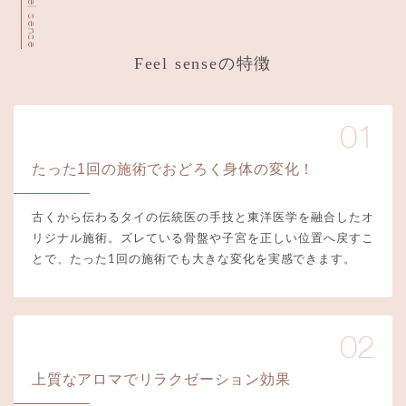
Feel sense
Feel senseの特徴
01
たった1回の施術で
おどろく身体の変化！
古くから伝わるタイの伝統医の手技と東洋医学を融合したオ
リジナル施術。ズレている骨盤や子宮を正しい位置へ戻すこ
とで、たった1回の施術でも大きな変化を実感できます。
02
上質なアロマで
リラクゼーション効果