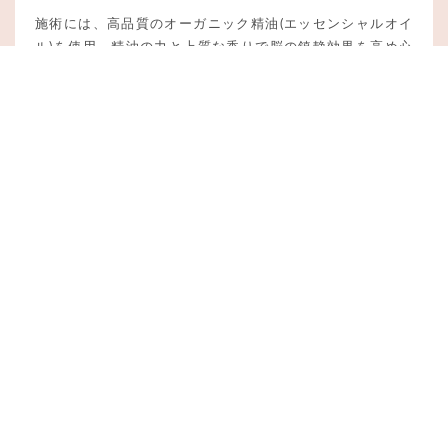
施術には、高品質のオーガニック精油(エッセンシャルオイ
ル)を使用。精油の力と上質な香りで脳の鎮静効果を高め心
地よい眠りを誘います。心身ともにリラックスする至福の時
間をお過ごしください。
03
女性専用 完全予約制の
プライベートサロン
築地駅/勝どき駅/新富町駅から徒歩5~7分と近く通いやすい
立地です。お仕事帰りにもご来店頂けるように、最終受付は
20時。お仕事で疲れた身体を癒しにお立ち寄りください。
04