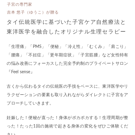
子宮の専門家
吉本 悠子（ゆうこ）が贈る
タイ伝統医学に基づいた子宮ケア自然療法と
東洋医学を融合したオリジナル生理セラピー
「生理痛」「PMS」「便秘」「冷え性」「むくみ」「肩こり」
「腰痛」「不妊症」「更年期症状」「子宮筋腫」など女性特有
の悩み改善にフォーカスした完全予約制のプライベートサロン
『Feel sense』
古くから伝わるタイの伝統医の手技をベースに、東洋医学やリ
ラクゼーションの要素も取り入れながらダイレクトに子宮をア
プローチしていきます。
妊娠した！便秘が直った！身体がポカポカする！生理周期が整
った！たった1回の施術で起きる身体の変化をぜひご体験くだ
さい。