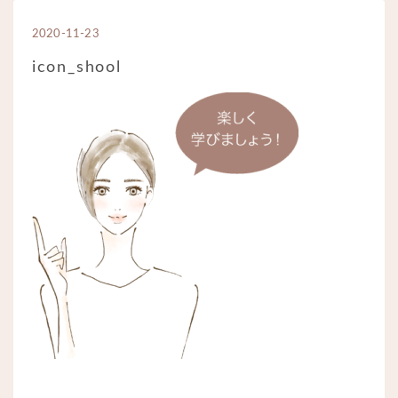
2020-11-23
icon_shool