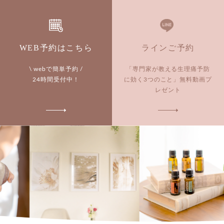
WEB予約はこちら
ラインご予約
\ webで簡単予約 /
「専門家が教える生理痛予防
24時間受付中！
に効く3つのこと」
無料動画プ
レゼント