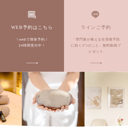
WEB予約はこちら
ラインご予約
\ webで簡単予約 /
「専門家が教える生理痛予防
24時間受付中！
に効く3つのこと」
無料動画プ
レゼント