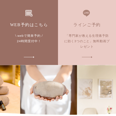
WEB予約はこちら
ラインご予約
\ webで簡単予約 /
「専門家が教える生理痛予防
24時間受付中！
に効く3つのこと」
無料動画プ
レゼント